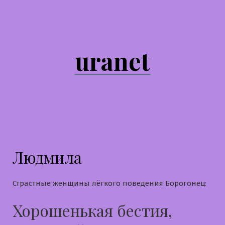
Перейти
к
содержимому
uranet
Людмила
Страстные женщины лёгкого поведения Борогонец:
Хорошенькая бестия,