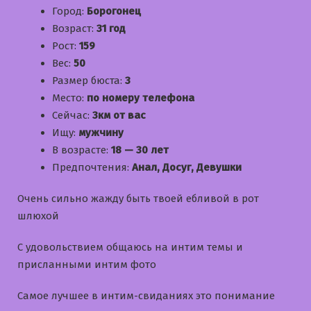
Город:
Борогонец
Возраст:
31 год
Рост:
159
Вес:
50
Размер бюста:
3
Место:
по номеру телефона
Сейчас:
3км от вас
Ищу:
мужчину
В возрасте:
18 — 30 лет
Предпочтения:
Анал, Досуг, Девушки
Очень сильно жажду быть твоей ебливой в рот
шлюхой
С удовольствием общаюсь на интим темы и
приcланными интим фото
Самое лучшее в интим-свиданиях это понимание