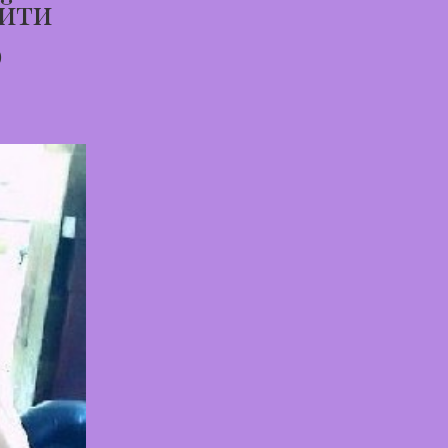
айти
о