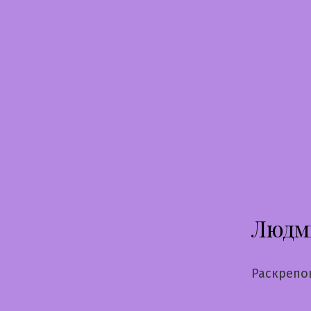
Перейти
к
содержимому
Людм
Раскрепо