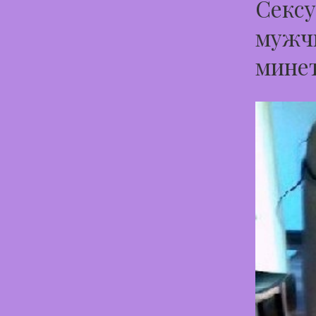
Сексу
мужчи
минет