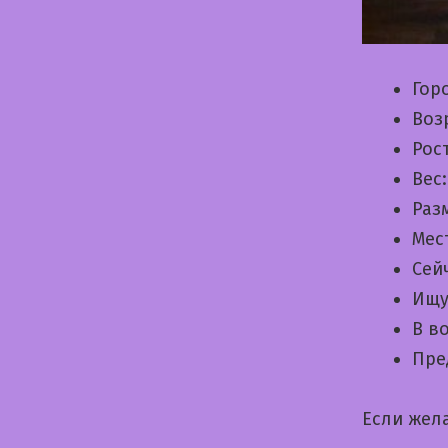
Гор
Воз
Рос
Вес
Раз
Мес
Сей
Ищу
В в
Пре
Если жел