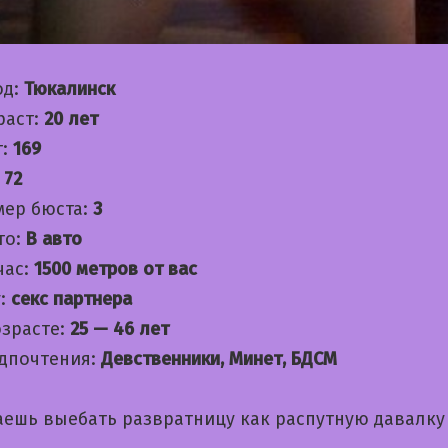
од:
Тюкалинск
раст:
20 лет
т:
169
:
72
мер бюста:
3
то:
В авто
час:
1500 метров от вас
:
секс партнера
озрасте:
25 — 46 лет
дпочтения:
Девственники, Минет, БДСМ
аешь выебать развратницу как распутную давалку