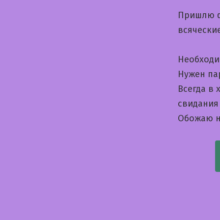
Пришлю ф
всячески
Необходи
Нужен па
Всегда в 
свидания
Обожаю н