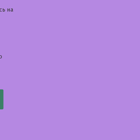
сь на
о