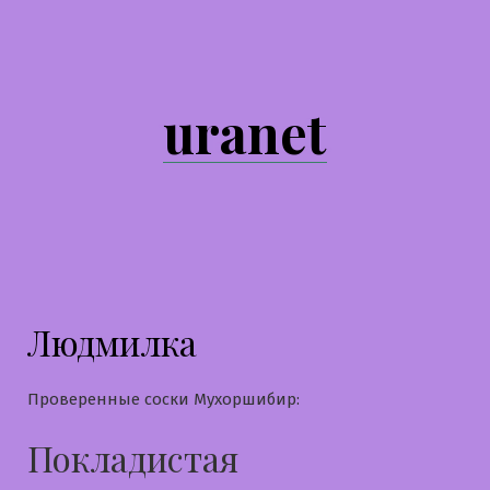
Перейти
к
содержимому
uranet
Людмилка
Проверенные соски Мухоршибир:
Покладистая