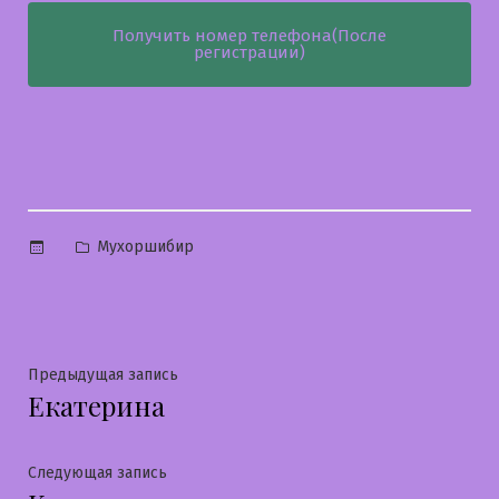
Получить номер телефона(После
регистрации)
Опубликовано
Мухоршибир
в
Навигация
Предыдущая
Предыдущая запись
Екатерина
запись:
по
записям
Следующая
Следующая запись