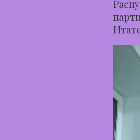
Распу
партн
Итат