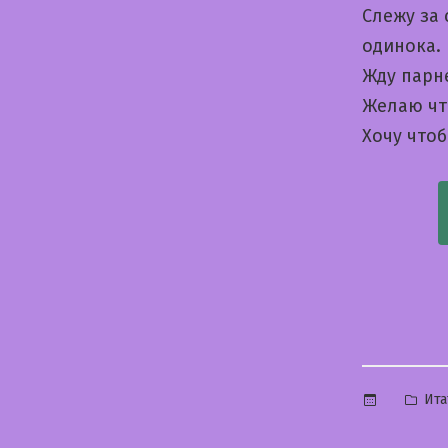
Слежу за 
одинока.
Жду парне
Желаю что
Хочу чтоб
Опу
Ита
в