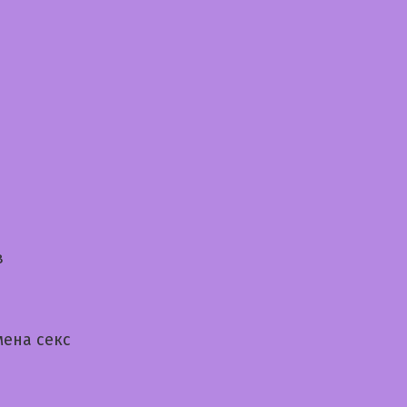
в
ена секс