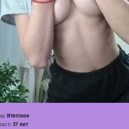
од:
Итатское
раст:
37 лет