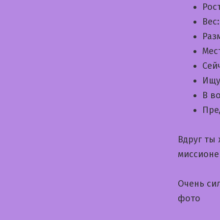
Рос
Вес
Раз
Мес
Сей
Ищу
В в
Пре
Вдруг ты
миссионе
Очень си
фото