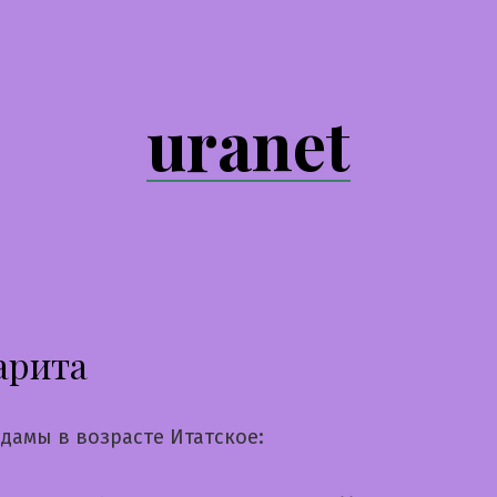
uranet
арита
дамы в возрасте Итатское: