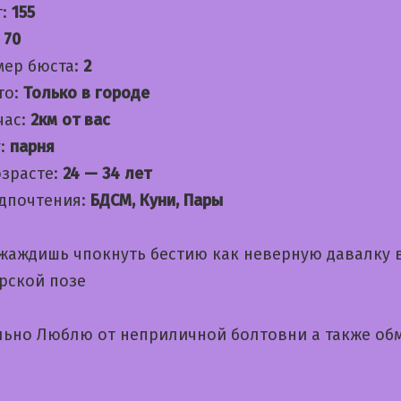
т:
155
:
70
мер бюста:
2
то:
Только в городе
час:
2км от вас
:
парня
озрасте:
24 — 34 лет
дпочтения:
БДСМ, Куни, Пары
 жаждишь чпокнуть бестию как неверную давалку 
рской позе
льно Люблю от неприличной болтовни а также обм