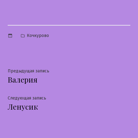
Опубликовано
Кочкурово
в
Навигация
Предыдущая
Предыдущая запись
Валерия
запись:
по
записям
Следующая
Следующая запись
Ленусик
запись: