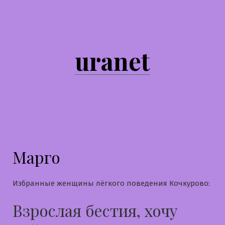
Перейти
к
содержимому
uranet
Марго
Избранные женщины лёгкого поведения Кочкурово:
Взрослая бестия, хочу