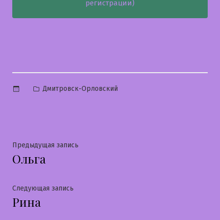
регистрации)
Опубликовано
Дмитровск-Орловский
в
Навигация
Предыдущая
Предыдущая запись
Ольга
запись:
по
записям
Следующая
Следующая запись
Рина
запись: