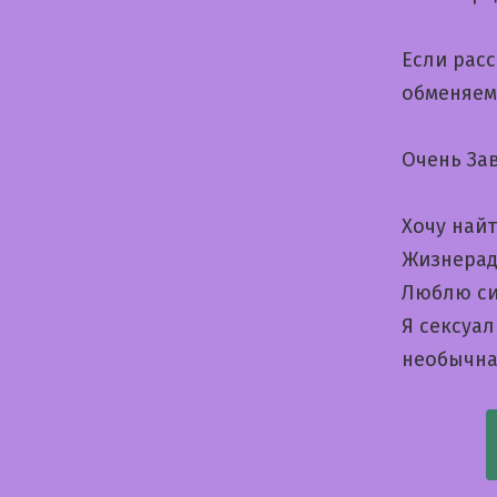
Если рас
обменяем
Очень За
Хочу най
Жизнерад
Люблю си
Я сексуа
необычна