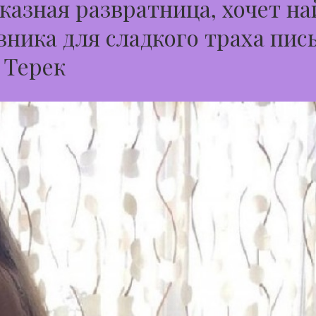
казная развратница, хочет на
ника для сладкого траха пис
 Терек