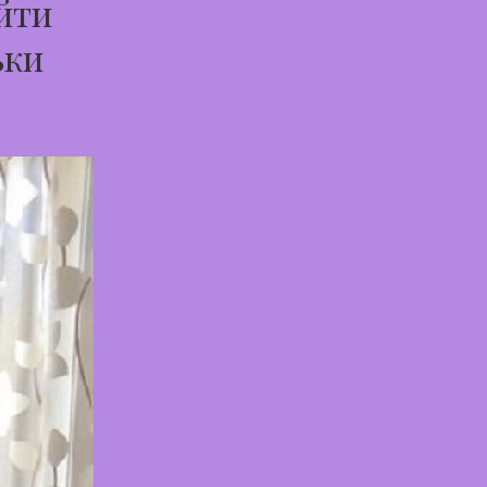
йти
ьки