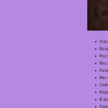
Гор
Воз
Рос
Вес
Раз
Мес
Сей
Ищу
В в
Пре