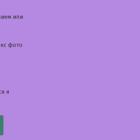
нием или
екс фото
ся я