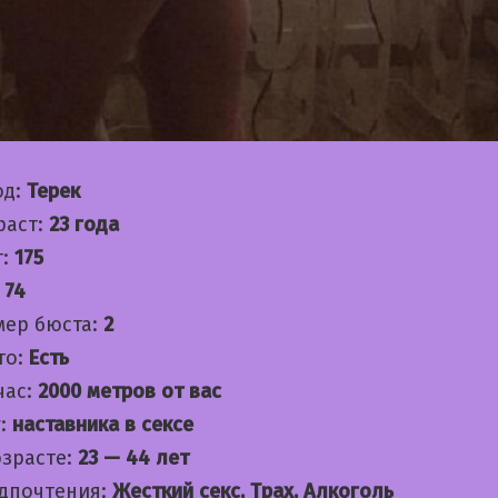
од:
Терек
раст:
23 года
т:
175
:
74
мер бюста:
2
то:
Есть
час:
2000 метров от вас
:
наставника в сексе
озрасте:
23 — 44 лет
дпочтения:
Жесткий секс, Трах, Алкоголь