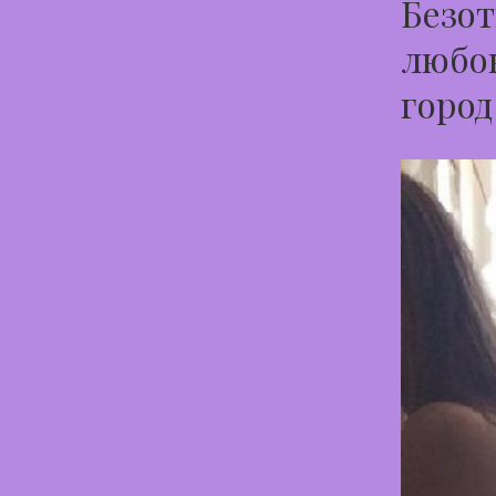
Безот
любов
город