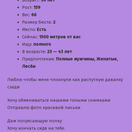
Возраст:
30 лет
Рост:
159
Вес:
66
Размер бюста:
2
Место:
Есть
Сейчас:
1500 метров от вас
Ищу:
полного
В возрасте:
23 — 43 лет
Предпочтения:
Полные мужчины, Женатые,
Лесби
Люблю чтобы меня чпокнули как распутную давалку
сзади
Хочу обмениваться нашими голыми снимками
Отправлю фото красивой письки
Дам потрясающую попку
Хочу кончать сидя на тебе.