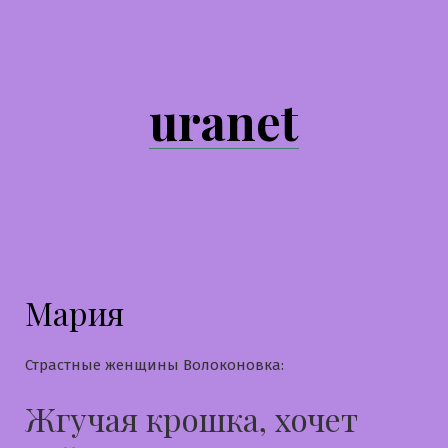
Перейти
к
содержимому
uranet
Мария
Страстные женщины Волоконовка:
Жгучая крошка, хочет