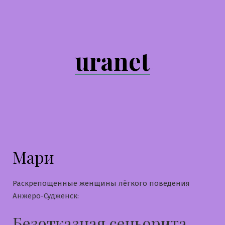
Перейти
к
содержимому
uranet
Мари
Раскрепощенные женщины лёгкого поведения
Анжеро-Судженск:
Безотказная сеньорита,