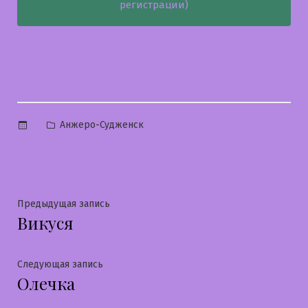
регистрации)
Опубликовано
Анжеро-Судженск
в
Навигация
Предыдущая
Предыдущая запись
Викуся
запись:
по
записям
Следующая
Следующая запись
Олечка
запись: