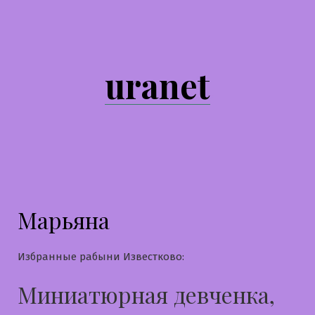
Перейти
к
содержимому
uranet
Марьяна
Избранные рабыни Известково:
Миниатюрная девченка,