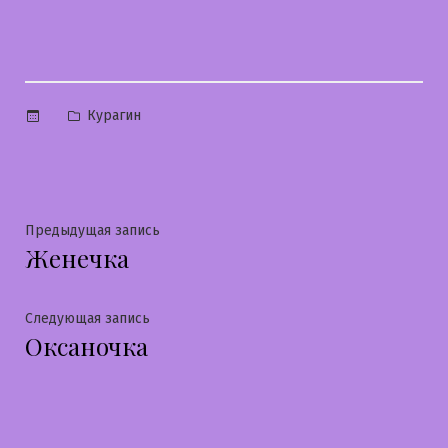
Опубликовано
Курагин
в
Навигация
Предыдущая
Предыдущая запись
Женечка
запись:
по
записям
Следующая
Следующая запись
Оксаночка
запись: