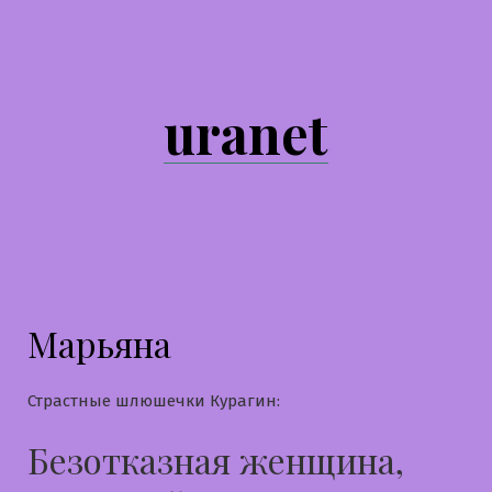
Перейти
к
содержимому
uranet
Марьяна
Страстные шлюшечки Курагин:
Безотказная женщина,