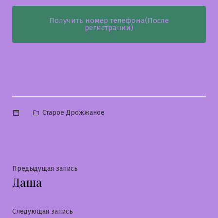
Получить номер телефона(После
регистрации)
Опубликовано
Старое Дрожжаное
в
Навигация
Предыдущая
Предыдущая запись
Даша
запись:
по
записям
Следующая
Следующая запись