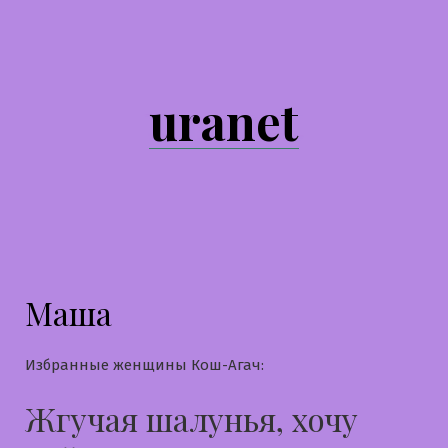
Перейти
к
содержимому
uranet
Маша
Избранные женщины Кош-Агач:
Жгучая шалунья, хочу