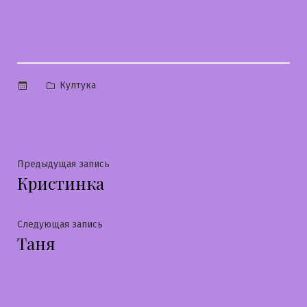
Опубликовано
Култука
в
Навигация
Предыдущая
Предыдущая запись
Кристинка
запись:
по
записям
Следующая
Следующая запись
Таня
запись: