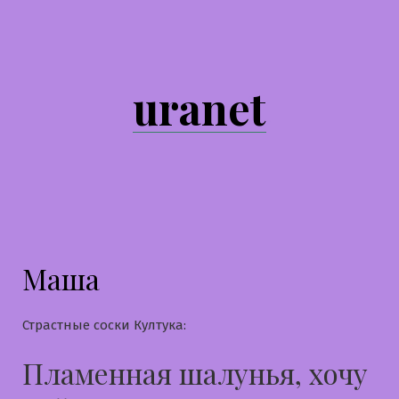
Перейти
к
содержимому
uranet
Маша
Страстные соски Култука:
Пламенная шалунья, хочу