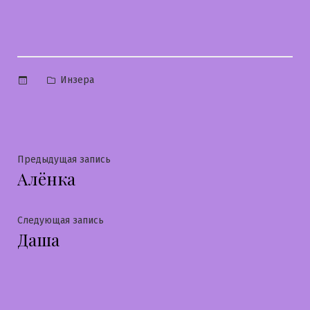
Опубликовано
Инзера
в
Навигация
Предыдущая
Предыдущая запись
Алёнка
запись:
по
записям
Следующая
Следующая запись
Даша
запись: