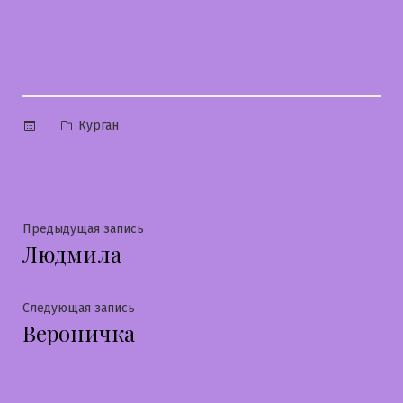
Опубликовано
Курган
в
Навигация
Предыдущая
Предыдущая запись
Людмила
запись:
по
записям
Следующая
Следующая запись
Вероничка
запись: