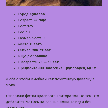
Город:
Суворов
Возраст:
23 года
Рост:
175
Вес:
50
Размер бюста:
3
Место:
В авто
Сейчас:
2км от вас
Ищу:
любовника
В возрасте:
23 — 53 лет
Предпочтения:
Классика, Групповуха, БДСМ
Люблю чтобы выебали как похотливую давалку в
жопу
Отправлю фотки красивого клитора только тем, кто
добавится. Чатюсь на разные пошлые идеи без