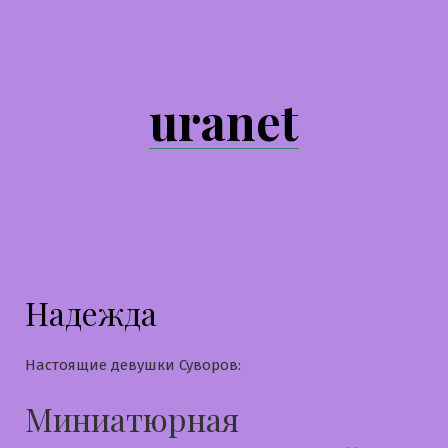
Перейти
к
содержимому
uranet
Надежда
Настоящие девушки Суворов:
Миниатюрная