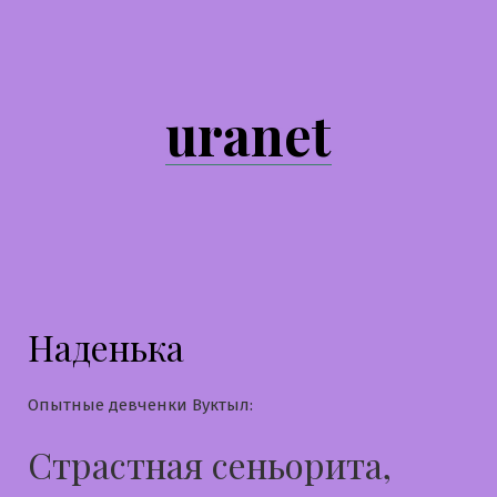
Перейти
к
содержимому
uranet
Наденька
Опытные девченки Вуктыл:
Страстная сеньорита,