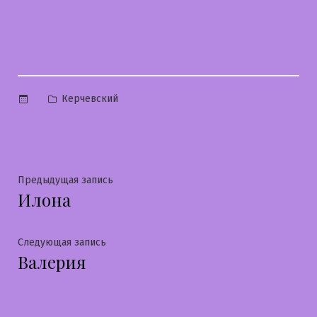
Опубликовано
Керчевский
в
Навигация
Предыдущая
Предыдущая запись
Илона
запись:
по
записям
Следующая
Следующая запись
Валерия
запись: