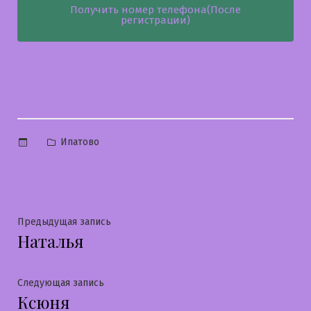
Получить номер телефона(После
регистрации)
Опубликовано
Ипатово
в
Навигация
Предыдущая
Предыдущая запись
Наталья
запись:
по
записям
Следующая
Следующая запись
Ксюня
запись: