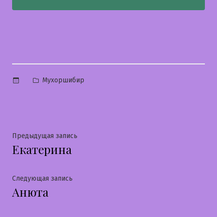
Опубликовано
Мухоршибир
в
Навигация
Предыдущая
Предыдущая запись
Екатерина
запись:
по
записям
Следующая
Следующая запись
Анюта
запись: