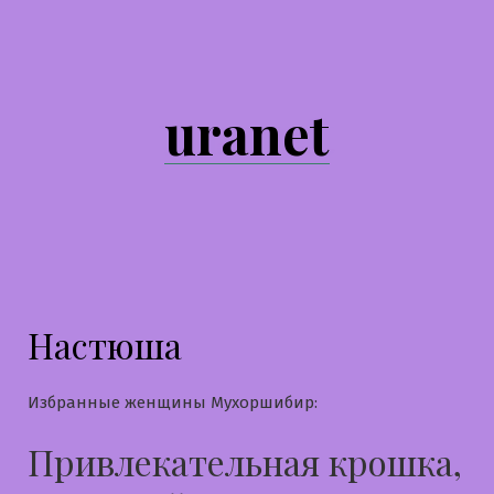
Перейти
к
содержимому
uranet
Настюша
Избранные женщины Мухоршибир:
Привлекательная крошка,