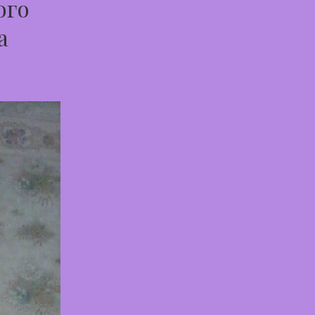
ого
а