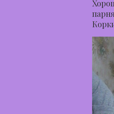
Хорош
парня
Корк