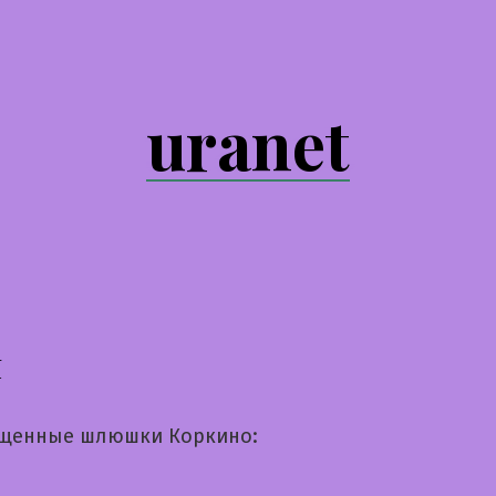
uranet
я
щенные шлюшки Коркино: