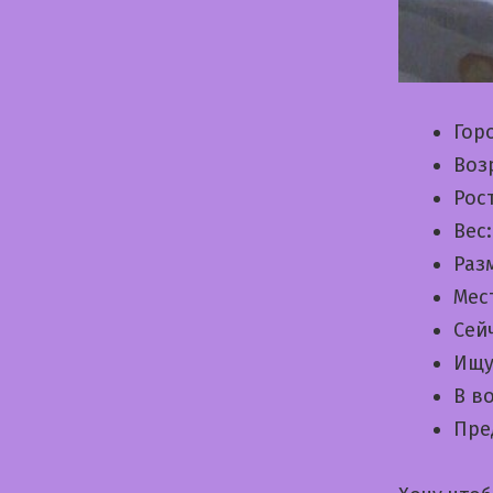
Гор
Воз
Рос
Вес
Раз
Мес
Сей
Ищу
В в
Пре