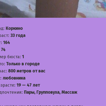
од:
Коркино
раст:
33 года
т:
164
:
74
мер бюста:
1
то:
Только в городе
час:
800 метров от вас
:
любовника
озрасте:
19 — 47 лет
дпочтения:
Пары, Групповуха, Массаж