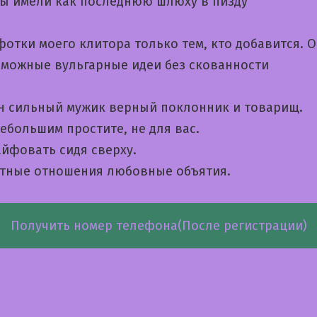
бы имели как последнюю шлюху в пизду
отки моего клитора только тем, кто добавится. 
зможные вульгарные идеи без скованности
н сильный мужик верный поклонник и товарищ.
ебольшим простите, не для вас.
йфовать сидя сверху.
тные отношения любовные объятия.
Получить номер телефона(После регистрации)