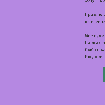
Хочу что
Пришлю ф
на всево
Мне нуже
Парни с н
Люблю ка
Ищу прия