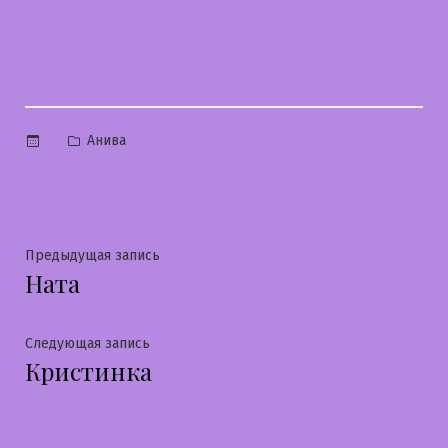
Опубликовано
Анива
в
Навигация
Предыдущая
Предыдущая запись
Ната
запись:
по
записям
Следующая
Следующая запись
Кристинка
запись: