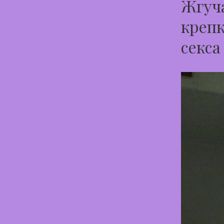
Жгуча
крепк
секса