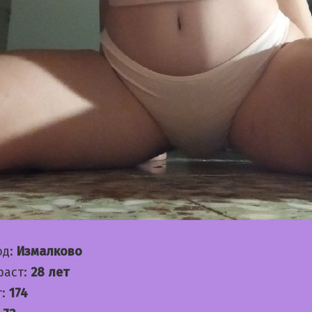
од:
Измалково
раст:
28 лет
т:
174