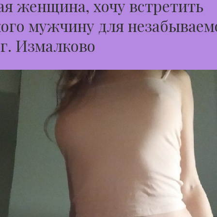
я женщина, хочу встретить
ого мужчину для незабываем
 г. Измалково