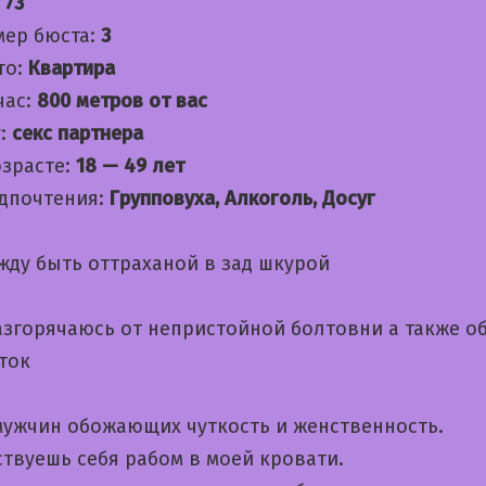
:
73
мер бюста:
3
то:
Квартира
час:
800 метров от вас
:
секс партнера
озрасте:
18 — 49 лет
дпочтения:
Групповуха, Алкоголь, Досуг
жду быть оттраханой в зад шкурой
азгорячаюсь от непристойной болтовни а также о
ток
ужчин обожающих чуткость и женственность.
ствуешь себя рабом в моей кровати.