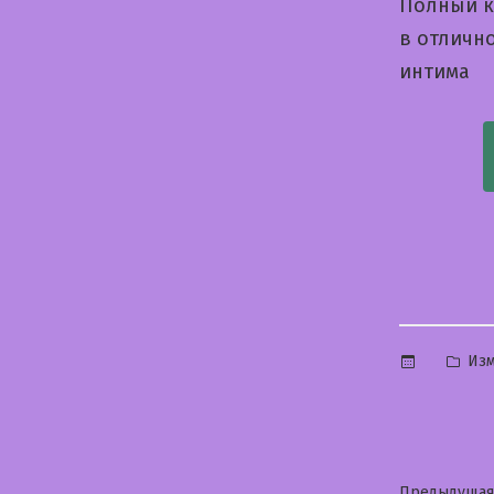
Полный к
в отличн
интима
Опу
Из
в
Предыдущая