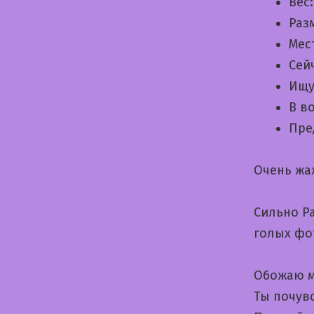
Вес
Раз
Мес
Сей
Ищу
В в
Пре
Очень жа
Сильно Р
голых фо
Обожаю м
Ты почув