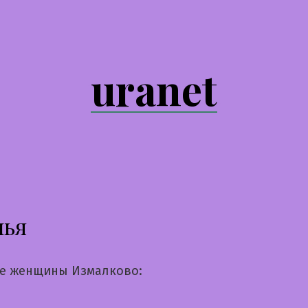
uranet
лья
е женщины Измалково: