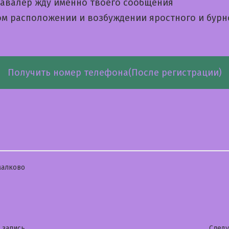
авалер жду именно твоего сообщения
ом расположении и возбуждении яростного и бурн
Получить номер телефона(После регистрации)
бликовано
малково
Предыдущая
 запись
След