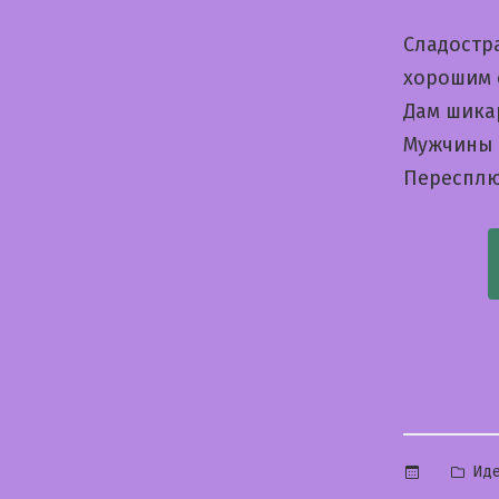
Cладостр
хорошим 
Дам шика
Мужчины 
Пересплю
Опу
Ид
в