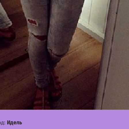
од:
Идель