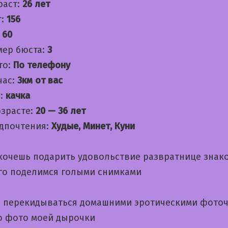
раст:
26 лет
т:
156
:
60
мер бюста:
3
то:
По телефону
час:
3км от вас
:
качка
озрасте:
20 — 36 лет
дпочтения:
Худые, Минет, Куни
 хочешь подарить удовольствие развратнице знак
ого поделимся голыми снимками
 перекидываться домашними эротическими фото
 фото моей дырочки