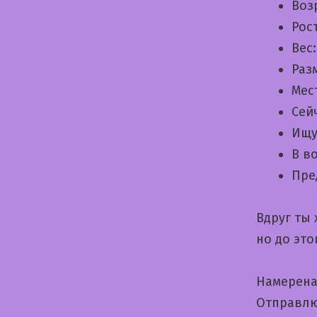
Воз
Рос
Вес
Раз
Мес
Сей
Ищу
В в
Пре
Вдруг ты
но до эт
Намерена
Отправлю