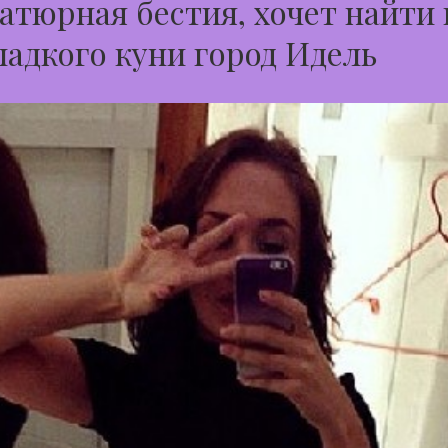
тюрная бестия, хочет найти
ладкого куни город Идель