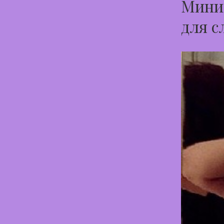
Миниа
для с