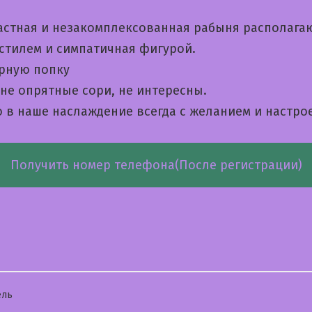
астная и незакомплексованная рабыня располага
стилем и симпатичная фигурой.
рную попку
не опрятные сори, не интересны.
 в наше наслаждение всегда с желанием и настро
Получить номер телефона(После регистрации)
бликовано
ель