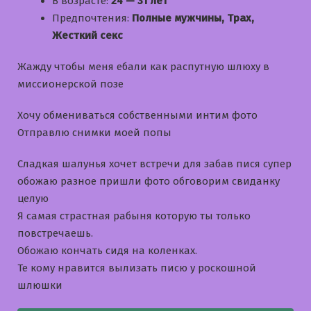
В возрасте:
24 — 31 лет
Предпочтения:
Полные мужчины, Трах,
Жесткий секс
Жажду чтобы меня ебали как распутную шлюху в
миссионерской позе
Хочу обмениваться собственными интим фото
Отправлю снимки моей попы
Сладкая шалунья хочет встречи для забав пися супер
обожаю разное пришли фото обговорим свиданку
целую
Я самая страстная рабыня которую ты только
повстречаешь.
Обожаю кончать сидя на коленках.
Те кому нравится вылизать писю у роскошной
шлюшки