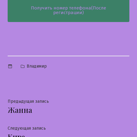
Получить номер телефона(После
регистрации)
Опубликовано
Владимир
в
Навигация
Предыдущая
Предыдущая запись
Жанна
запись:
по
записям
Следующая
Следующая запись
Кира
запись: