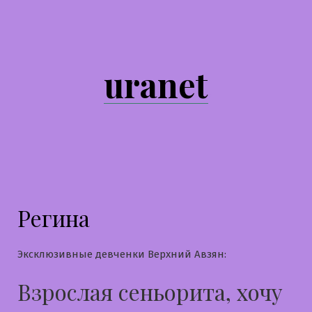
Перейти
к
содержимому
uranet
Регина
Эксклюзивные девченки Верхний Авзян:
Взрослая сеньорита, хочу