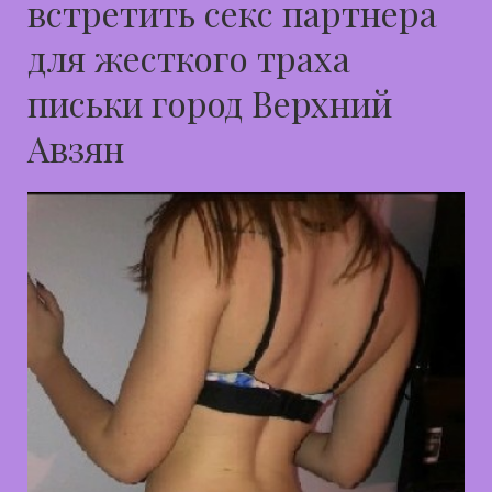
встретить секс партнера
для жесткого траха
письки город Верхний
Авзян