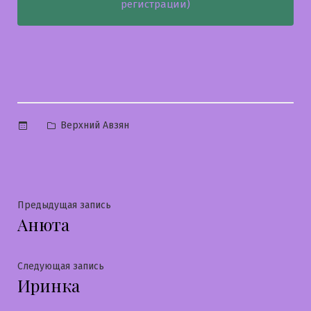
регистрации)
Опубликовано
Верхний Авзян
в
Навигация
Предыдущая
Предыдущая запись
Анюта
запись:
по
записям
Следующая
Следующая запись
Иринка
запись: