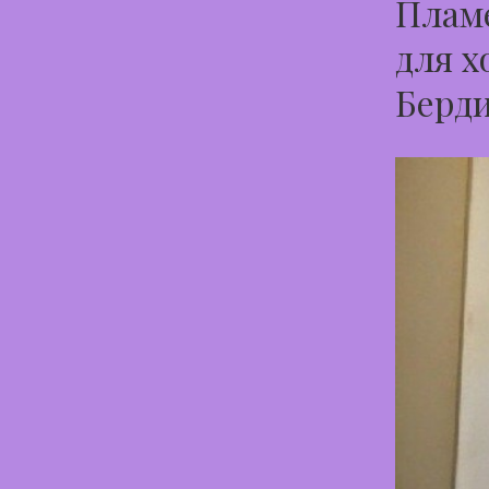
Пламе
для х
Берди