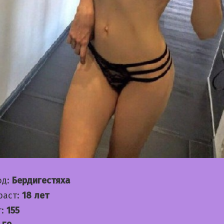
од:
Бердигестяха
раст:
18 лет
т:
155