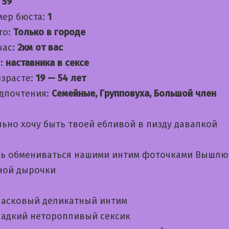
:
59
мер бюста:
1
то:
Только в городе
час:
2км от вас
:
наставника в сексе
озрасте:
19 — 54 лет
дпочтения:
Семейные, Групповуха, Большой член
льно хочу быть твоей ебливой в пизду давалкой
ь обмениваться нашими интим фоточками Вышлю
ной дырочки
асковый деликатный интим
адкий неторопливый сексик