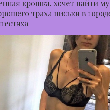
нная крошка, хочет найти м
орошего траха письки в город
гестяха