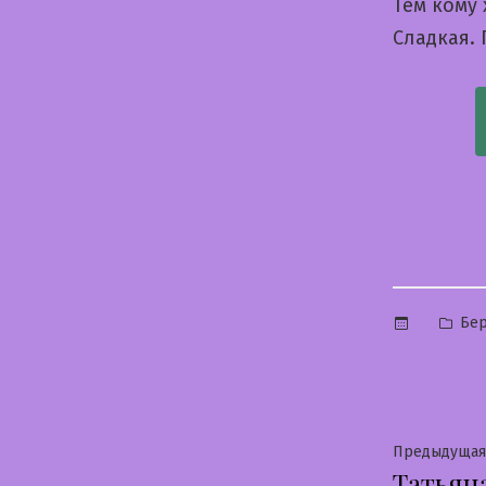
Тем кому 
Сладкая. 
Опу
Бер
в
Нави
Предыдущая
Татьян