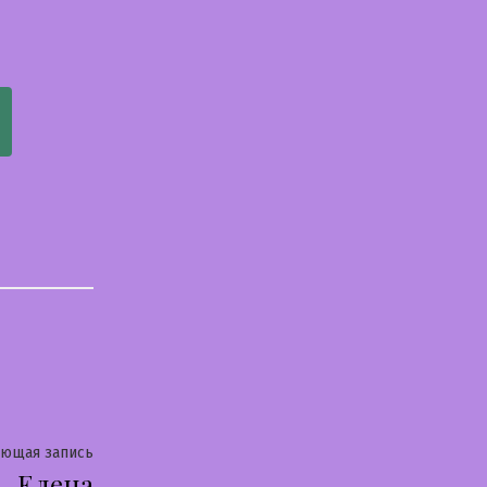
Следующая
ующая запись
Елена
запись: