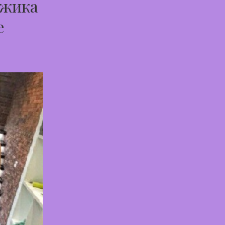
ужика
е