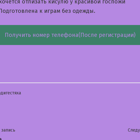
хочется отлизать кисулю у красивой госпожи
Подготовлена к играм без одежды.
Получить номер телефона(После регистрации)
бликовано
дигестяха
гация
Предыдущая
 запись
След
а
запись: