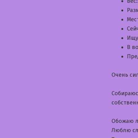
Вес
Раз
Мес
Сей
Ищу
В в
Пре
Очень си
Собираюс
собствен
Обожаю л
Люблю сл