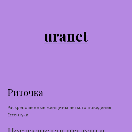
Перейти
к
содержимому
uranet
Риточка
Раскрепощенные женщины лёгкого поведения
Ессентуки:
Покладистая шалунья,