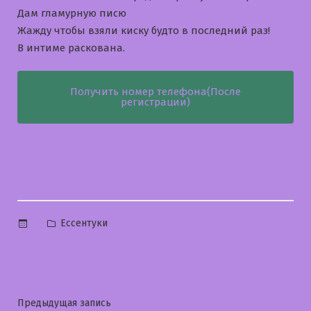
Дам гламурную писю
Жажду чтобы взяли киску будто в последний раз!
В интиме раскована.
Получить номер телефона(После
регистрации)
Опубликовано
Ессентуки
в
Навигация
Предыдущая
Предыдущая запись