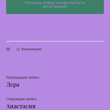
Получить номер телефона(После
регистрации)
Опубликовано
Иноземцево
в
Навигация
Предыдущая
Предыдущая запись
Лера
запись:
по
записям
Следующая
Следующая запись
Анастасия
запись: