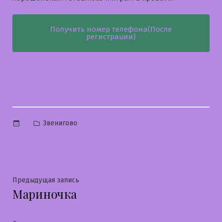
Получить номер телефона(После
регистрации)
Опубликовано
Звенигово
в
Навигация
Предыдущая
Предыдущая запись
Мариночка
запись:
по