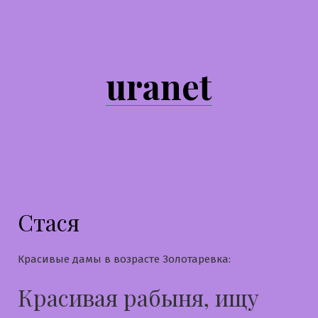
Перейти
к
содержимому
uranet
Стася
Красивые дамы в возрасте Золотаревка:
Красивая рабыня, ищу