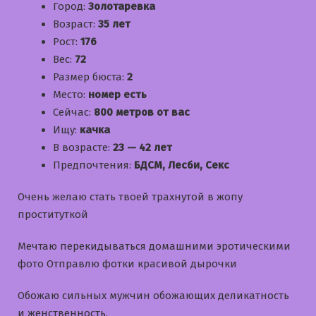
Город:
Золотаревка
Возраст:
35 лет
Рост:
176
Вес:
72
Размер бюста:
2
Место:
номер есть
Сейчас:
800 метров от вас
Ищу:
качка
В возрасте:
23 — 42 лет
Предпочтения:
БДСМ, Лесби, Секс
Очень желаю стать твоей трахнутой в жопу
проституткой
Мечтаю перекидываться домашними эротическими
фото Отправлю фотки красивой дырочки
Обожаю сильных мужчин обожающих деликатность
и женственность.