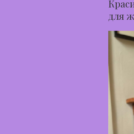
Краси
для ж