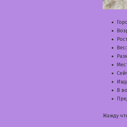
Гор
Воз
Рос
Вес
Раз
Мес
Сей
Ищу
В в
Пре
Жажду чт