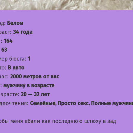
од:
Белом
раст:
34 года
т:
164
:
63
мер бюста:
1
то:
В авто
час:
2000 метров от вас
:
мужчину в возрасте
озрасте:
20 — 32 лет
дпочтения:
Семейные, Просто секс, Полные мужчин
обы меня ебали как последнюю шлюху в зад