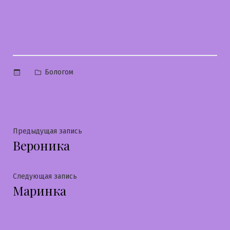
Опубликовано
Бологом
в
Навигация
Предыдущая
Предыдущая запись
Вероника
запись:
по
записям
Следующая
Следующая запись
Маринка
запись: