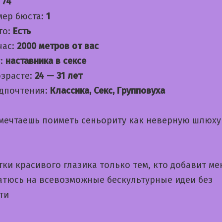
:
74
мер бюста:
1
то:
Есть
час:
2000 метров от вас
:
наставника в сексе
озрасте:
24 — 31 лет
дпочтения:
Классика, Секс, Групповуха
 мечтаешь поиметь сеньориту как неверную шлюху
ки красивого глазика только тем, кто добавит ме
Чатюсь на всевозможные бескультурные идеи без
ти