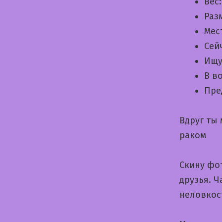
Вес
Раз
Мес
Сей
Ищу
В в
Пре
Вдруг ты
раком
Скину фот
друзья. 
неловкос