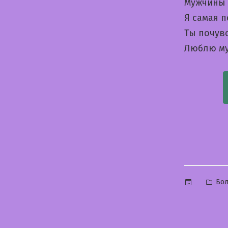
Мужчины 
Я самая 
Ты почув
Люблю му
Опу
Бол
в