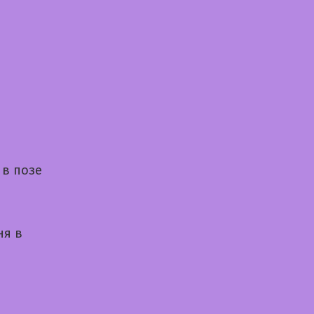
 в позе
ня в