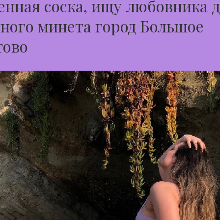
нная соска, ищу любовника 
ного минета город Большое
тово