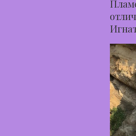
Пламе
отлич
Игна