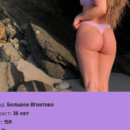
од:
Большое Игнатово
раст:
36 лет
т:
159