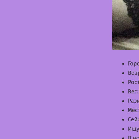
Гор
Воз
Рос
Вес
Раз
Мес
Сей
Ищу
В в