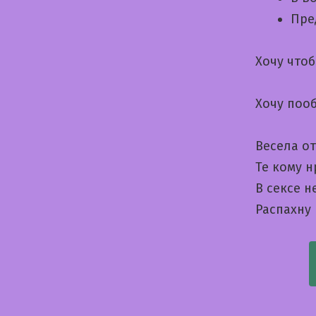
Пре
Хочу что
Хочу поо
Bесела о
Те кому н
В сексе н
Распахну