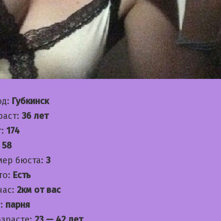
од:
Губкинск
раст:
36 лет
т:
174
:
58
мер бюста:
3
то:
Есть
час:
2км от вас
:
парня
озрасте:
23 — 42 лет