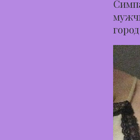
Симпа
мужчи
город