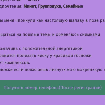
дпочтения:
Минет, Групповуха, Семейные
бы меня чпокнули как настоящую шалаву в позе р
бщаться на пошлые темы и обменяюсь снимками
тзывчива с положительной энергетикой
равится полизать киску у красивой госпожи
ет комплексов.
 ножки если пожелаешь лизнуть мою мокренькую 
Получить номер телефона(После регистрации)