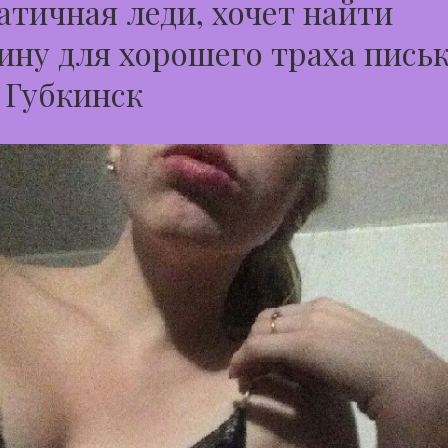
тичная леди, хочет найти
ну для хорошего траха пись
 Губкинск