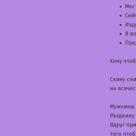
Мес
Сей
Ищу
В в
Пре
Хочу что
Скину сн
на всяче
Мужчины 
Раздвину
Вдруг пр
того чтоб