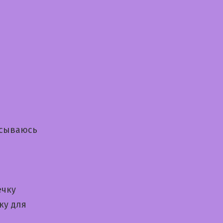
исываюсь
ечку
ку для