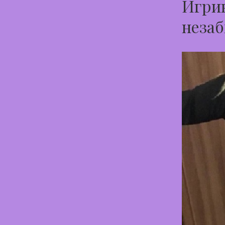
Игрив
незаб