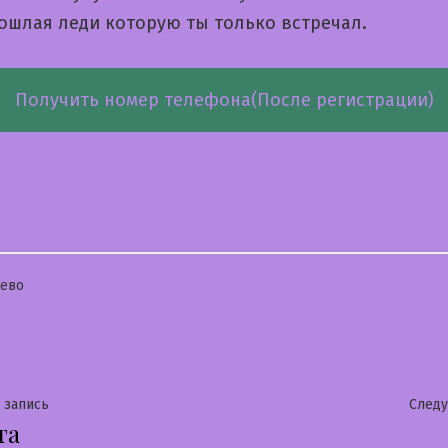
пошлая леди которую ты только встречал.
Получить номер телефона(После регистрации)
бликовано
ево
гация
Предыдущая
 запись
След
та
запись: