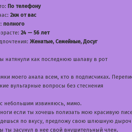
то:
По телефону
час:
2км от вас
:
полного
озрасте:
24 — 56 лет
дпочтения:
Женатые, Семейные, Досуг
бы натянули как последнюю шалаву в рот
имки моего анала всем, кто в подписчиках. Переп
ские вульгарные вопросы без стеснения
с небольшим извиняюсь, мимо.
 ноги если ты хочешь полизать мою красивую пис
идешься по вкусу, предложу свою шлюшную дыроч
ы ты засунул в нее свой внушительный член.