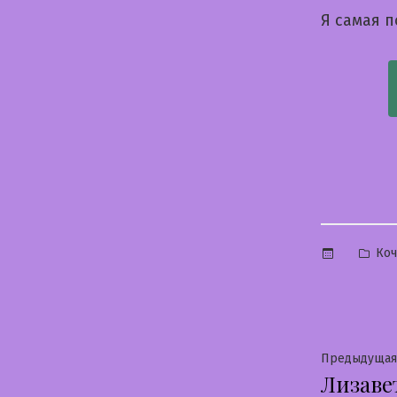
Я самая 
Опу
Коч
в
Нави
Предыдущая
Лизаве