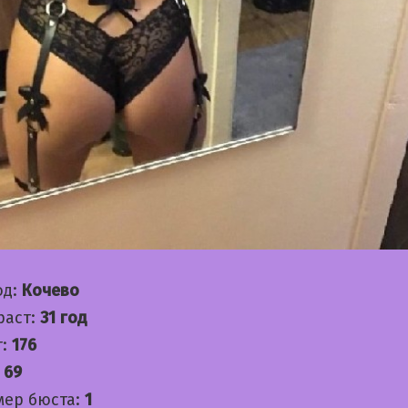
од:
Кочево
раст:
31 год
т:
176
:
69
мер бюста:
1