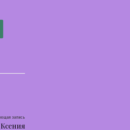
Следующая
ующая запись
Ксения
запись: