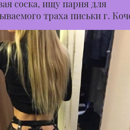
ая соска, ищу парня для
ываемого траха письки г. Коч