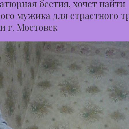
тюрная бестия, хочет найти
ого мужика для страстного т
и г. Мостовск