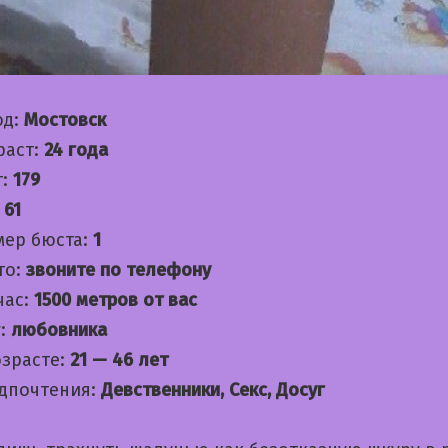
од:
Мостовск
раст:
24 года
т:
179
:
61
мер бюста:
1
то:
звоните по телефону
час:
1500 метров от вас
:
любовника
озрасте:
21 — 46 лет
дпочтения:
Девственники, Секс, Досуг