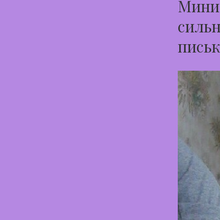
Миниа
сильн
письк