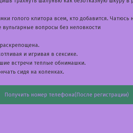
дишь трахнуть шалунью как безотказную шкуру в 
мки голого клитора всем, кто добавится. Чатюсь 
е вульгарные вопросы без неловкости
 раскрепощена.
отливая и игривая в сексике.
шие встречи теплые обнимашки.
нчать сидя на коленках.
Получить номер телефона(После регистрации)