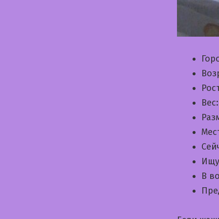
Гор
Воз
Рос
Вес
Раз
Мес
Сей
Ищу
В в
Пре