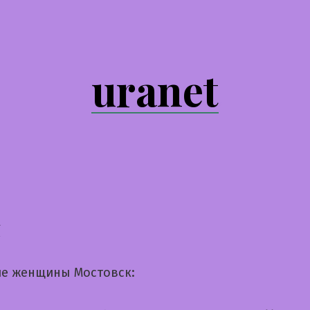
uranet
я
е женщины Мостовск: