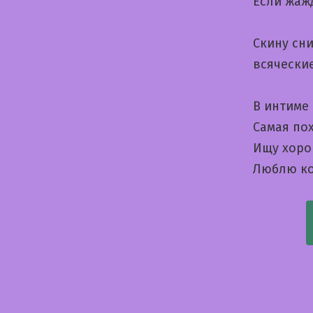
Если жаж
Скину сни
всячески
В интиме
Самая пох
Ищу хоро
Люблю ко