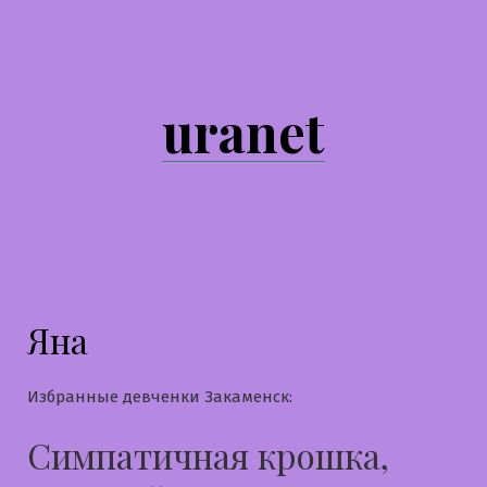
Перейти
к
содержимому
uranet
Яна
Избранные девченки Закаменск:
Симпатичная крошка,