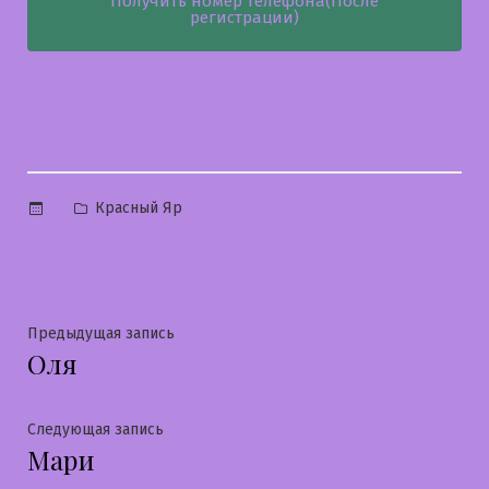
Получить номер телефона(После
регистрации)
Опубликовано
Красный Яр
в
Навигация
Предыдущая
Предыдущая запись
Оля
запись:
по
записям
Следующая
Следующая запись
Мари
запись: