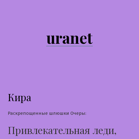
Перейти
к
содержимому
uranet
Кира
Раскрепощенные шлюшки Очеры:
Привлекательная леди,