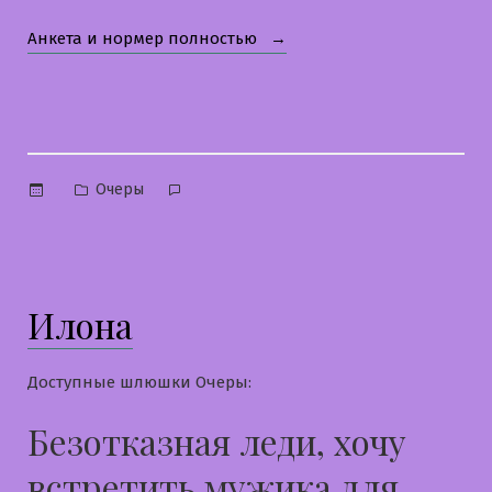
«Кира»
Анкета и нормер полностью
Опубликовано
Очеры
в
Илона
Доступные шлюшки Очеры:
Безотказная леди, хочу
встретить мужика для