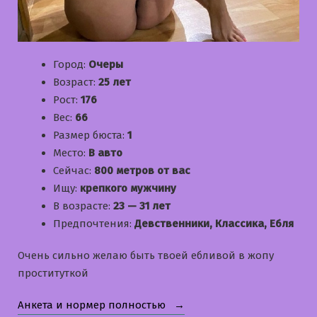
Город:
Очеры
Возраст:
25 лет
Рост:
176
Вес:
66
Размер бюста:
1
Место:
В авто
Сейчас:
800 метров от вас
Ищу:
крепкого мужчину
В возрасте:
23 — 31 лет
Предпочтения:
Девственники, Классика, Ебля
Очень сильно желаю быть твоей ебливой в жопу
проституткой
«Илона»
Анкета и нормер полностью