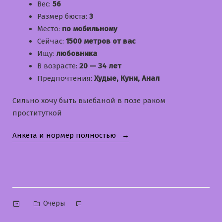
Вес:
56
Размер бюста:
3
Место:
по мобильному
Сейчас:
1500 метров от вас
Ищу:
любовника
В возрасте:
20 — 34 лет
Предпочтения:
Худые, Куни, Анал
Сильно хочу быть выебаной в позе раком
проституткой
«Елена»
Анкета и нормер полностью
Опубликовано
Очеры
в