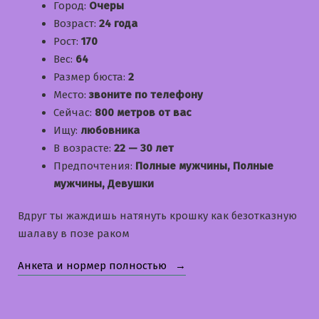
Город:
Очеры
Возраст:
24 года
Рост:
170
Вес:
64
Размер бюста:
2
Место:
звоните по телефону
Сейчас:
800 метров от вас
Ищу:
любовника
В возрасте:
22 — 30 лет
Предпочтения:
Полные мужчины, Полные
мужчины, Девушки
Вдруг ты жаждишь натянуть крошку как безотказную
шалаву в позе раком
«Наденька»
Анкета и нормер полностью