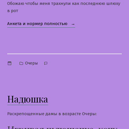
Обожаю чтобы меня трахнули как последнюю шлюху
в рот
«Наташенька»
Анкета и нормер полностью
Опубликовано
Очеры
в
Надюшка
Раскрепощенные дамы в возрасте Очеры: