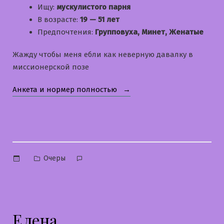
Ищу:
мускулистого парня
В возрасте:
19 — 51 лет
Предпочтения:
Групповуха, Минет, Женатые
Жажду чтобы меня ебли как неверную давалку в
миссионерской позе
«Люба»
Анкета и нормер полностью
Опубликовано
Очеры
в
Елена