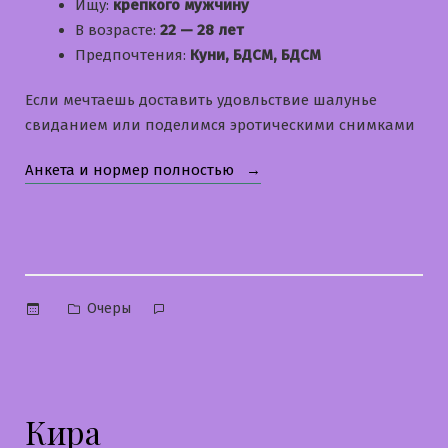
Ищу:
крепкого мужчину
В возрасте:
22 — 28 лет
Предпочтения:
Куни, БДСМ, БДСМ
Если мечтаешь доставить удовльствие шалунье
свиданием или поделимся эротическими снимками
«Надюшка»
Анкета и нормер полностью
Опубликовано
Очеры
в
Кира