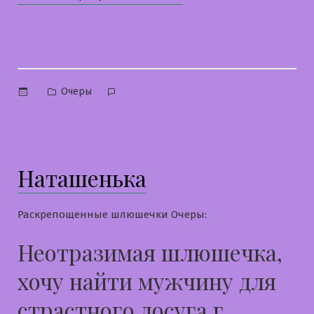
Опубликовано
Очеры
в
Наташенька
Раскрепощенные шлюшечки Очеры:
Неотразимая шлюшечка,
хочу найти мужчину для
страстного досуга г.