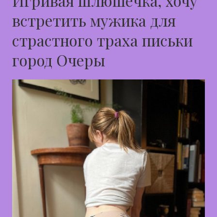
Игривая шлюшечка, хочу
встретить мужика для
страстного траха письки
город Очеры