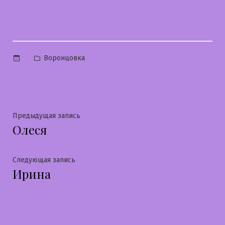
Опубликовано
Воронцовка
в
Навигация
Предыдущая
Предыдущая запись
Олеся
запись:
по
записям
Следующая
Следующая запись
Ирина
запись: