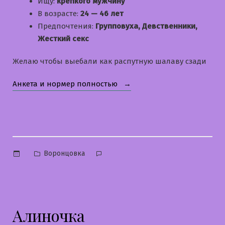
Ищу:
крепкого мужчину
В возрасте:
24 — 46 лет
Предпочтения:
Групповуха, Девственники,
Жесткий секс
Желаю чтобы выебали как распутную шалаву сзади
«Регина»
Анкета и нормер полностью
Опубликовано
Воронцовка
в
Алиночка