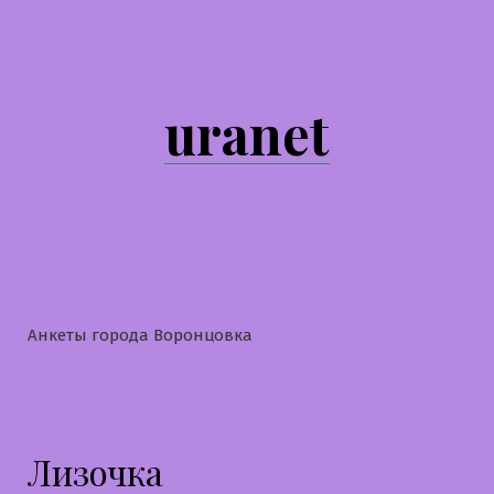
Перейти
к
содержимому
uranet
Анкеты города Воронцовка
Лизочка