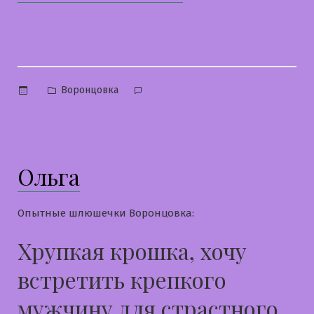
Опубликовано
Воронцовка
в
Ольга
Опытные шлюшечки Воронцовка:
Хрупкая крошка, хочу
встретить крепкого
мужчину для страстного