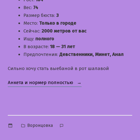
Вес:
74
Размер бюста:
3
Место:
Только в городе
Сейчас:
2000 метров от вас
Ищу:
полного
В возрасте:
18 — 31 лет
Предпочтения:
Девственники, Минет, Анал
Сильно хочу стать выебаной в рот шалавой
«Кристина»
Анкета и нормер полностью
Опубликовано
Воронцовка
в