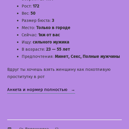
Рост:
172
Вес:
50
Размер бюста:
3
Место:
Только в городе
Сейчас:
1км от вас
Ищу:
сильного мужика
В возрасте:
23 — 55 лет
Предпочтения:
Минет, Секс, Полные мужчины
Вдруг ты хочешь взять женщину как похотливую
проститутку в рот
«Кристина»
Анкета и нормер полностью
Опубликовано