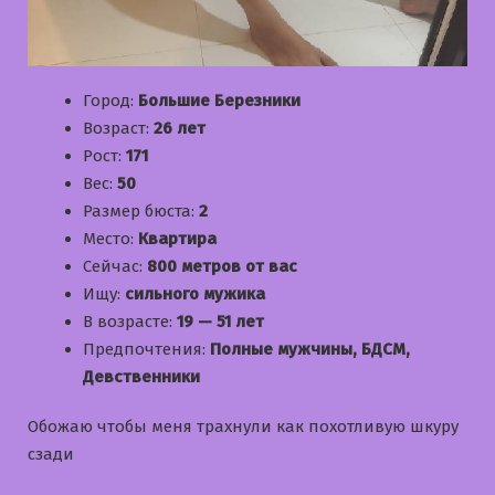
Город:
Большие Березники
Возраст:
26 лет
Рост:
171
Вес:
50
Размер бюста:
2
Место:
Квартира
Сейчас:
800 метров от вас
Ищу:
сильного мужика
В возрасте:
19 — 51 лет
Предпочтения:
Полные мужчины, БДСМ,
Девственники
Обожаю чтобы меня трахнули как похотливую шкуру
сзади