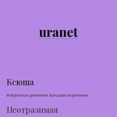
Перейти
к
содержимому
uranet
Ксюша
Избранные девченки Большие Березники:
Неотразимая