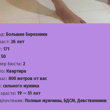
од:
Большие Березники
раст:
26 лет
т:
171
:
50
мер бюста:
2
то:
Квартира
час:
800 метров от вас
:
сильного мужика
озрасте:
19 — 51 лет
дпочтения:
Полные мужчины, БДСМ, Девственники