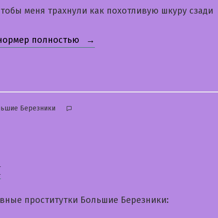
тобы меня трахнули как похотливую шкуру сзади
«Ксюша»
 нормер полностью
бликовано
льшие Березники
я
вные проститутки Большие Березники: