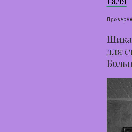
Галя
Проверен
Шикар
для с
Боль