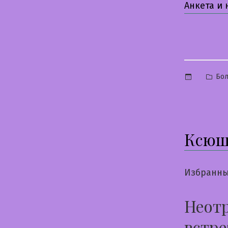
Анкета и
Опу
Бо
в
Ксюш
Избранны
Неотр
встре