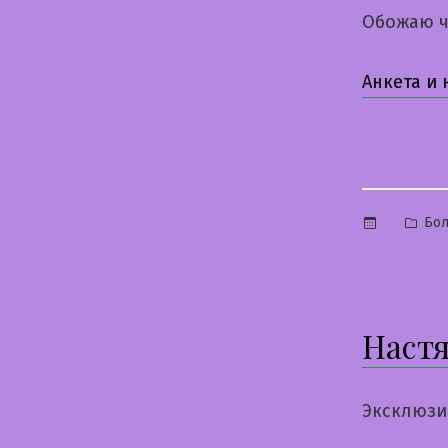
Обожаю ч
Анкета и
Опу
Бо
в
Наст
Эксклюзи