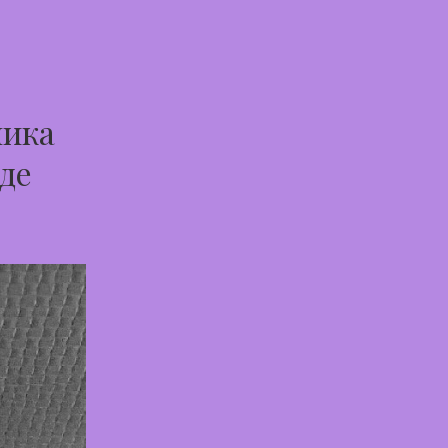
ника
оде