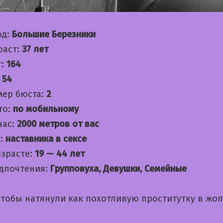
од:
Большие Березники
раст:
37 лет
т:
164
:
54
мер бюста:
2
то:
по мобильному
час:
2000 метров от вас
:
наставника в сексе
озрасте:
19 — 44 лет
дпочтения:
Групповуха, Девушки, Семейные
тобы натянули как похотливую проститутку в жоп