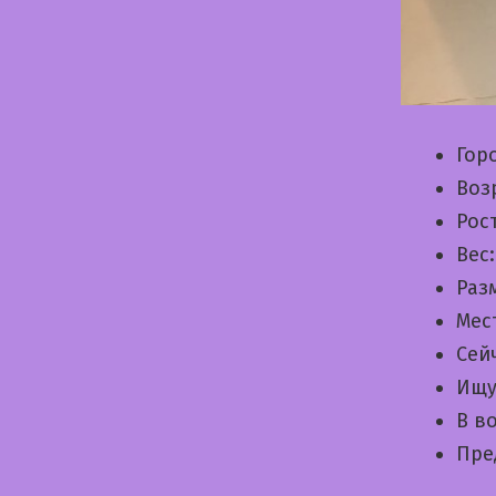
Гор
Воз
Рос
Вес
Раз
Мес
Сей
Ищу
В в
Пре