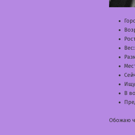
Гор
Воз
Рос
Вес
Раз
Мес
Сей
Ищу
В в
Пре
Обожаю ч