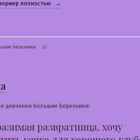
«Галя»
 нормер полностью
бликовано
льшие Березники
а
е девченки Большие Березники:
азимая развратница, хочу
тить качка для хорошего глуб