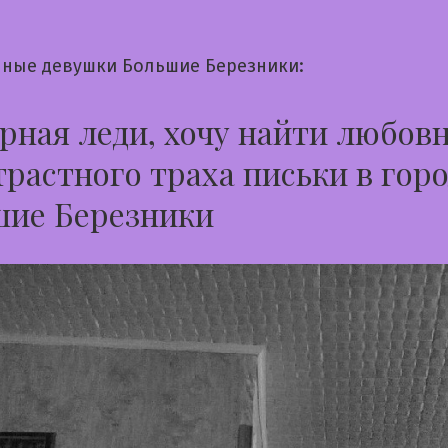
ные девушки Большие Березники:
ная леди, хочу найти любов
трастного траха письки в гор
шие Березники