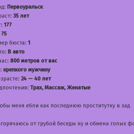
од:
Первоуральск
раст:
35 лет
т:
177
:
75
мер бюста:
1
то:
В авто
час:
800 метров от вас
:
крепкого мужчину
озрасте:
24 — 40 лет
дпочтения:
Трах, Массаж, Женатые
обы меня ебли как последнюю проститутку в зад
згорячаюсь от грубой беседы ну и обмена голых ф