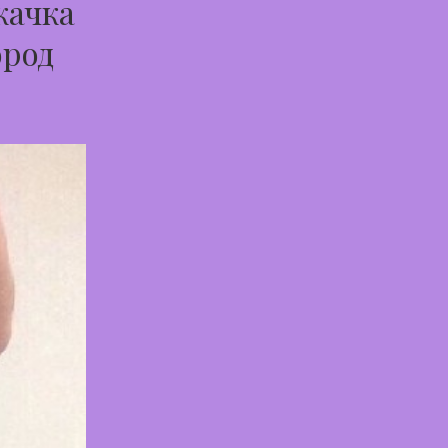
качка
ород