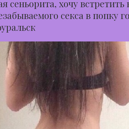
я сеньорита, хочу встретить 
езабываемого секса в попку г
оуральск