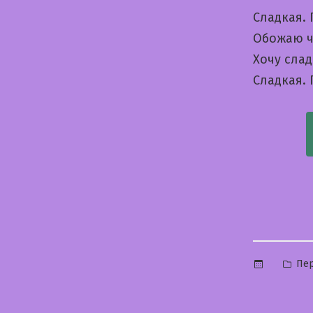
Сладкая.
Обожаю ч
Хочу сла
Сладкая.
Опу
Пе
в