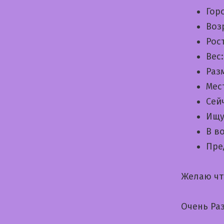
Гор
Воз
Рос
Вес
Раз
Мес
Сей
Ищу
В в
Пре
Желаю чт
Очень Ра