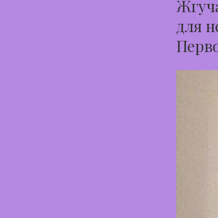
Жгуча
для н
Перв