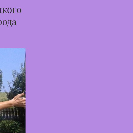
пкого
рода