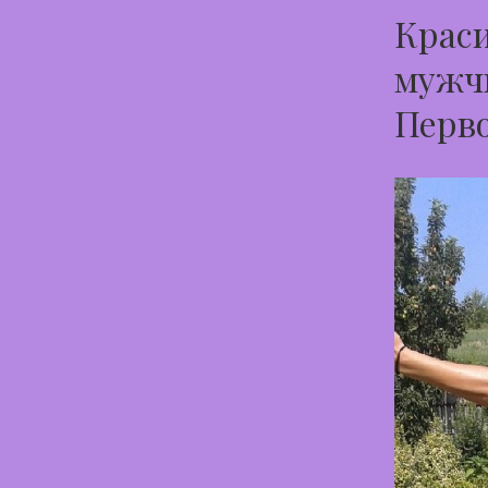
Краси
мужчи
Перв