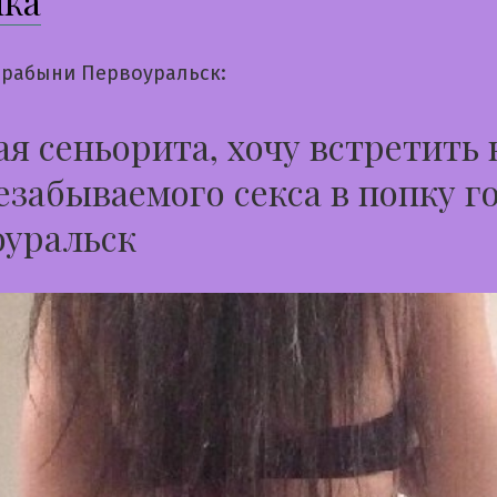
чка
рабыни Первоуральск:
я сеньорита, хочу встретить 
езабываемого секса в попку г
оуральск