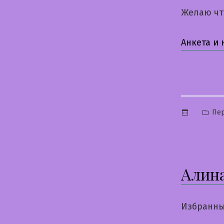
Желаю чт
Анкета и
Опу
Пе
в
Алин
Избранны