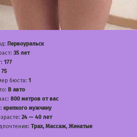
од:
Первоуральск
раст:
35 лет
т:
177
:
75
мер бюста:
1
то:
В авто
час:
800 метров от вас
:
крепкого мужчину
озрасте:
24 — 40 лет
дпочтения:
Трах, Массаж, Женатые