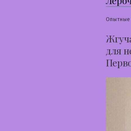
Леро
Опытные 
Жгуча
для н
Перв