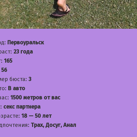
од:
Первоуральск
раст:
23 года
т:
165
:
56
мер бюста:
3
то:
В авто
час:
1500 метров от вас
:
секс партнера
озрасте:
18 — 50 лет
дпочтения:
Трах, Досуг, Анал