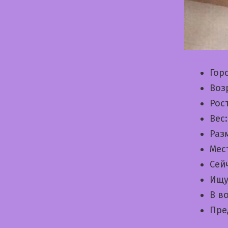
Гор
Воз
Рос
Вес
Раз
Мес
Сей
Ищу
В в
Пре