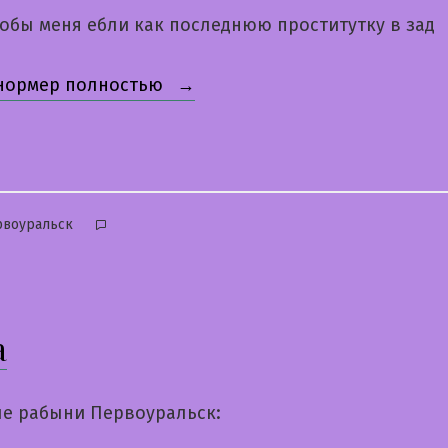
обы меня ебли как последнюю проститутку в зад
«Лерочка»
 нормер полностью
бликовано
рвоуральск
а
е рабыни Первоуральск: