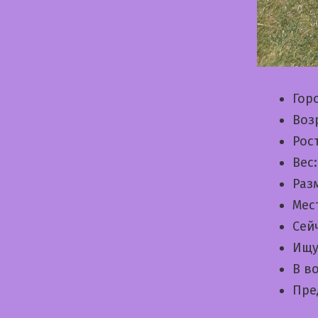
Гор
Воз
Рос
Вес
Раз
Мес
Сей
Ищу
В в
Пре