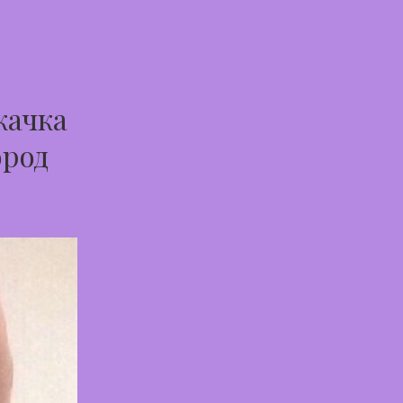
качка
ород