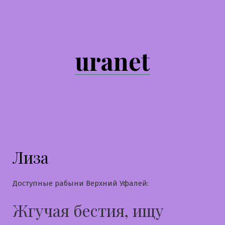
Перейти
к
содержимому
uranet
Лиза
Доступные рабыни Верхний Уфалей:
Жгучая бестия, ищу