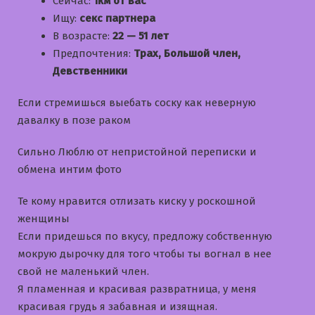
Сейчас:
1км от вас
Ищу:
секс партнера
В возрасте:
22 — 51 лет
Предпочтения:
Трах, Большой член,
Девственники
Если стремишься выебать соску как неверную
давалку в позе раком
Сильно Люблю от непристойной переписки и
обмена интим фото
Те кому нравится отлизать киску у роскошной
женщины
Если придешься по вкусу, предложу собственную
мокрую дырочку для того чтобы ты вогнал в нее
свой не маленький член.
Я пламенная и красивая развратница, у меня
красивая грудь я забавная и изящная.