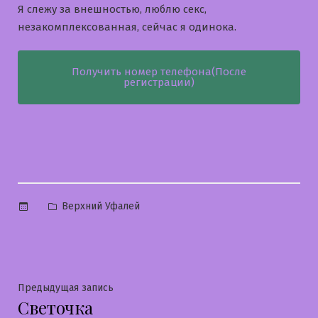
Я слежу за внешностью, люблю секс,
незакомплексованная, сейчас я одинока.
Получить номер телефона(После
регистрации)
Опубликовано
Верхний Уфалей
в
Навигация
Предыдущая
Предыдущая запись
Светочка
запись: