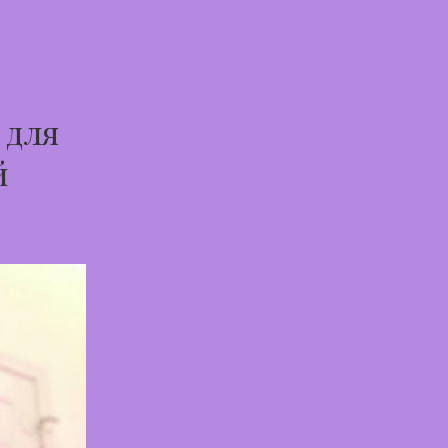
 для
й