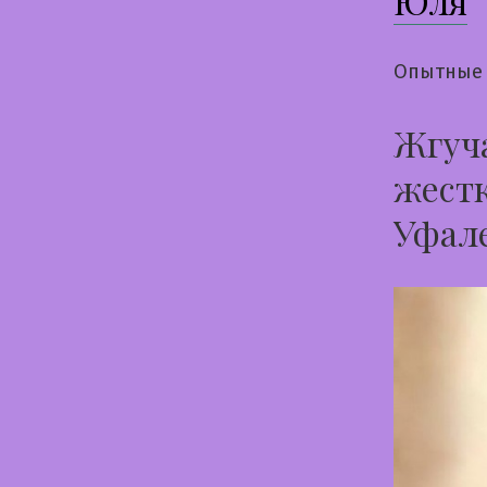
Юля
Опытные 
Жгуча
жестк
Уфал