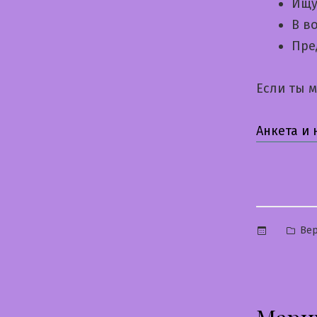
Ищу
В в
Пре
Если ты 
Анкета и
Опу
Вер
в