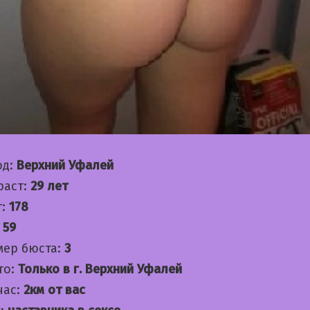
од:
Верхний Уфалей
раст:
29 лет
т:
178
:
59
мер бюста:
3
то:
Только в г. Верхний Уфалей
час:
2км от вас