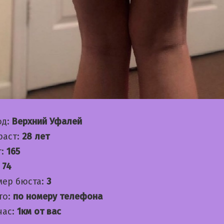
од:
Верхний Уфалей
раст:
28 лет
т:
165
:
74
мер бюста:
3
то:
по номеру телефона
час:
1км от вас