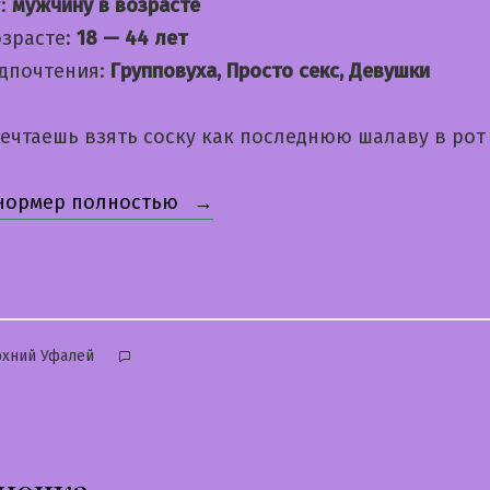
:
мужчину в возрасте
озрасте:
18 — 44 лет
дпочтения:
Групповуха, Просто секс, Девушки
мечтаешь взять соску как последнюю шалаву в рот
«Юля»
 нормер полностью
бликовано
хний Уфалей