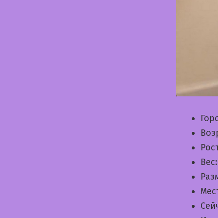
Гор
Воз
Рос
Вес
Раз
Мес
Сей