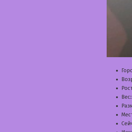
Гор
Воз
Рос
Вес
Раз
Мес
Сей