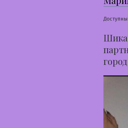
Мари
Доступны
Шикар
партн
город